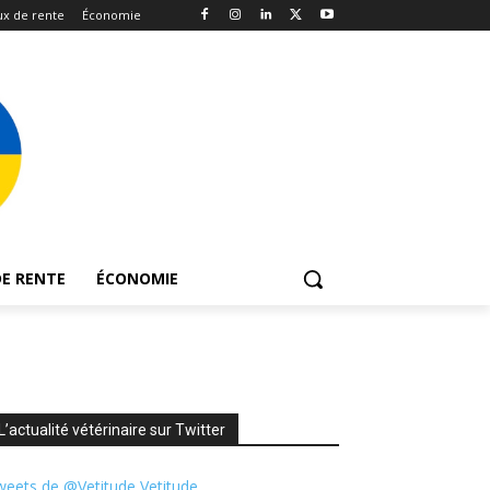
x de rente
Économie
E RENTE
ÉCONOMIE
L’actualité vétérinaire sur Twitter
eets de @Vetitude Vetitude