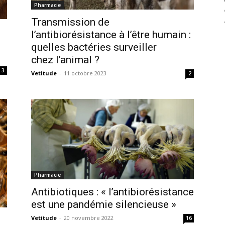
Pharmacie
Transmission de
l’antibiorésistance à l’être humain :
quelles bactéries surveiller
chez l’animal ?
3
Vetitude
-
11 octobre 2023
2
Pharmacie
Antibiotiques : « l’antibiorésistance
est une pandémie silencieuse »
Vetitude
-
20 novembre 2022
n
16