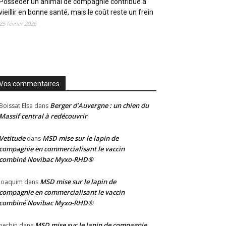
Posséder un animal de compagnie contribue à
vieillir en bonne santé, mais le coût reste un frein
25 février 2026
Vos commentaires
Berger d’Auvergne : un chien du
Boissat Elsa
dans
Massif central à redécouvrir
Vetitude
MSD mise sur le lapin de
dans
compagnie en commercialisant le vaccin
combiné Novibac Myxo-RHD®
MSD mise sur le lapin de
Joaquim
dans
compagnie en commercialisant le vaccin
combiné Novibac Myxo-RHD®
MSD mise sur le lapin de compagnie
herbin
dans