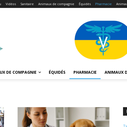
u
Vidéos
Sanitaire
Animaux de compagnie
Équidés
Pharmacie
Animau
UX DE COMPAGNIE
ÉQUIDÉS
PHARMACIE
ANIMAUX D
Tw