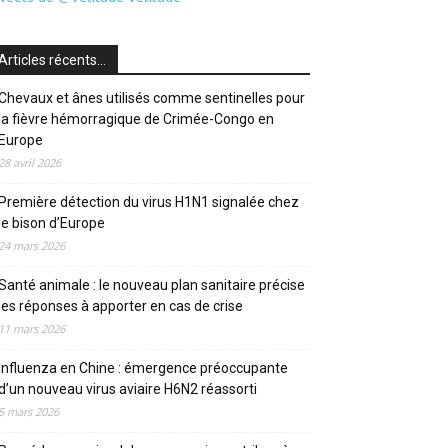
Articles récents…
Chevaux et ânes utilisés comme sentinelles pour
la fièvre hémorragique de Crimée-Congo en
Europe
28 avril 2026
Première détection du virus H1N1 signalée chez
le bison d’Europe
24 mars 2026
Santé animale : le nouveau plan sanitaire précise
les réponses à apporter en cas de crise
11 mars 2026
Influenza en Chine : émergence préoccupante
d’un nouveau virus aviaire H6N2 réassorti
5 mars 2026