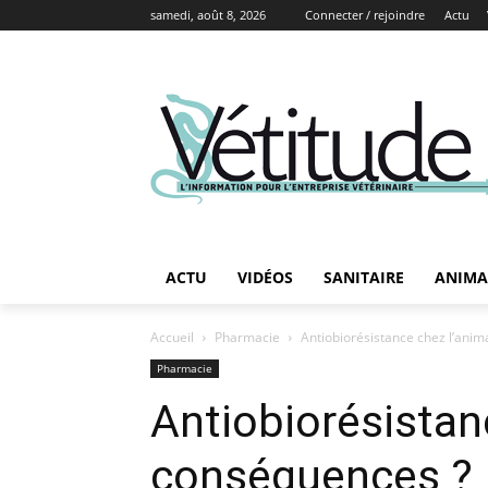
samedi, août 8, 2026
Connecter / rejoindre
Actu
ACTU
VIDÉOS
SANITAIRE
ANIMA
Accueil
Pharmacie
Antiobiorésistance chez l’anim
Pharmacie
Antiobiorésistanc
conséquences ?