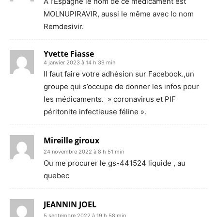
A l’Espagne le nom de ce médicament est
MOLNUPIRAVIR, aussi le même avec lo nom
Remdesivir.
Yvette Fiasse
4 janvier 2023 à 14 h 39 min
Il faut faire votre adhésion sur Facebook.,un
groupe qui s’occupe de donner les infos pour
les médicaments. » coronavirus et PIF
péritonite infectieuse féline ».
Mireille giroux
24 novembre 2022 à 8 h 51 min
Ou me procurer le gs-441524 liquide , au
quebec
JEANNIN JOEL
5 septembre 2022 à 19 h 58 min