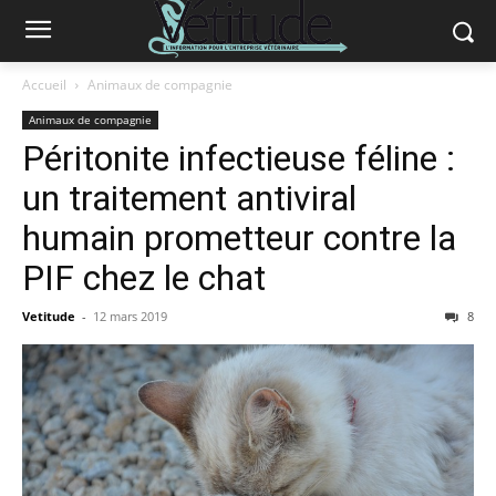
Accueil
Animaux de compagnie
Animaux de compagnie
Péritonite infectieuse féline :
un traitement antiviral
humain prometteur contre la
PIF chez le chat
Vetitude
-
12 mars 2019
8