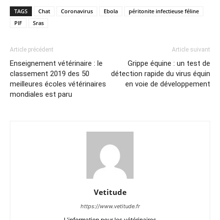
TAGS
Chat
Coronavirus
Ebola
péritonite infectieuse féline
PIF
Sras
Article précédent
Article suivant
Enseignement vétérinaire : le
Grippe équine : un test de
classement 2019 des 50
détection rapide du virus équin
meilleures écoles vétérinaires
en voie de développement
mondiales est paru
Vetitude
https://www.vetitude.fr
L'information pour les vétérinaires