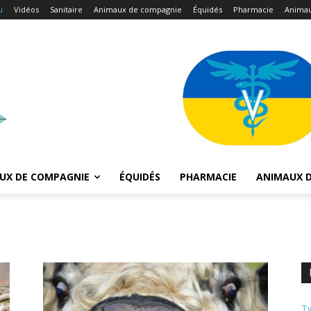
u
Vidéos
Sanitaire
Animaux de compagnie
Équidés
Pharmacie
Animau
UX DE COMPAGNIE
ÉQUIDÉS
PHARMACIE
ANIMAUX D
Tw