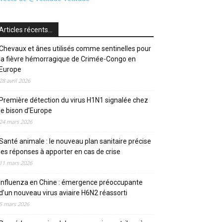
Articles récents…
Chevaux et ânes utilisés comme sentinelles pour
la fièvre hémorragique de Crimée-Congo en
Europe
28 avril 2026
Première détection du virus H1N1 signalée chez
le bison d’Europe
24 mars 2026
Santé animale : le nouveau plan sanitaire précise
les réponses à apporter en cas de crise
11 mars 2026
Influenza en Chine : émergence préoccupante
d’un nouveau virus aviaire H6N2 réassorti
5 mars 2026