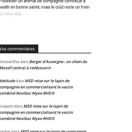
Posséder un animal de compagnie contribue à
vieillir en bonne santé, mais le coût reste un frein
25 février 2026
Vos commentaires
Berger d’Auvergne : un chien du
Boissat Elsa
dans
Massif central à redécouvrir
Vetitude
MSD mise sur le lapin de
dans
compagnie en commercialisant le vaccin
combiné Novibac Myxo-RHD®
MSD mise sur le lapin de
Joaquim
dans
compagnie en commercialisant le vaccin
combiné Novibac Myxo-RHD®
MSD mise sur le lapin de compagnie
herbin
dans