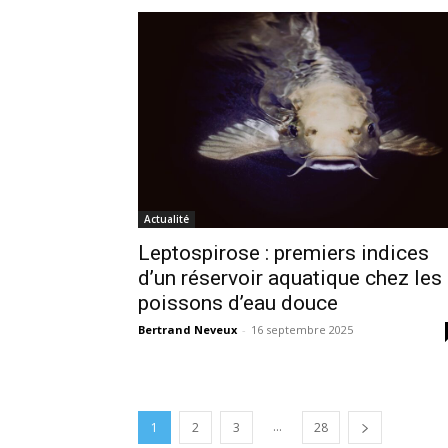
Actualité
Leptospirose : premiers indices
d’un réservoir aquatique chez les
poissons d’eau douce
Bertrand Neveux
-
16 septembre 2025
...
1
2
3
28