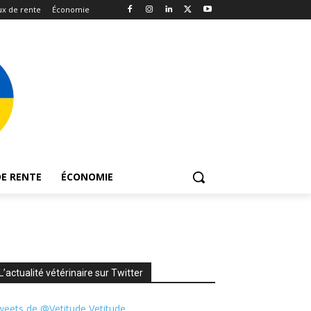
x de rente
Économie
E RENTE
ÉCONOMIE
L’actualité vétérinaire sur Twitter
eets de @Vetitude Vetitude