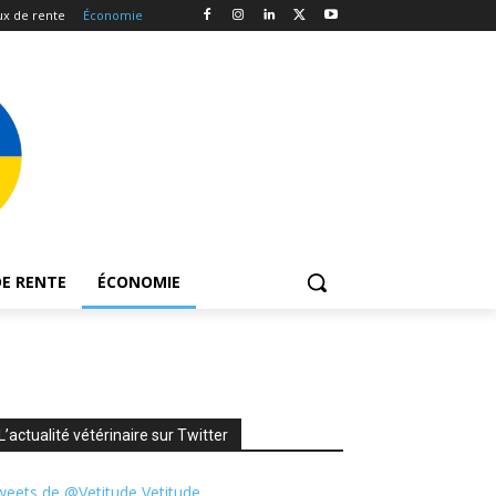
x de rente
Économie
E RENTE
ÉCONOMIE
L’actualité vétérinaire sur Twitter
eets de @Vetitude Vetitude