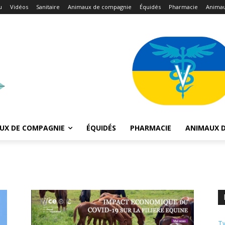
u
Vidéos
Sanitaire
Animaux de compagnie
Équidés
Pharmacie
Animau
UX DE COMPAGNIE
ÉQUIDÉS
PHARMACIE
ANIMAUX D
Tw