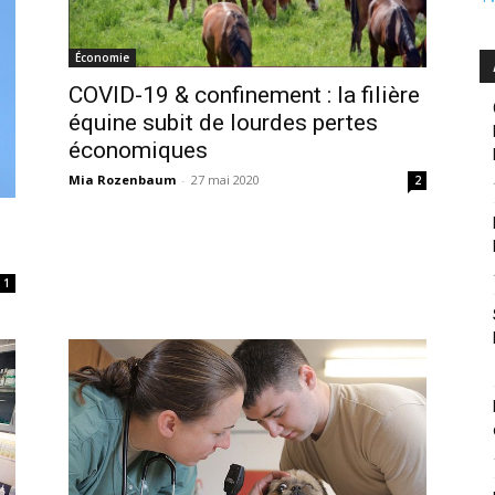
Économie
COVID-19 & confinement : la filière
équine subit de lourdes pertes
économiques
Mia Rozenbaum
-
27 mai 2020
2
1