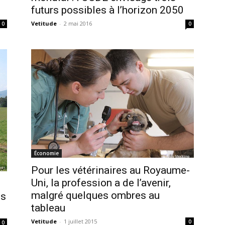
futurs possibles à l’horizon 2050
Vetitude
-
2 mai 2016
0
0
Économie
Pour les vétérinaires au Royaume-
Uni, la profession a de l’avenir,
malgré quelques ombres au
ns
tableau
Vetitude
-
1 juillet 2015
0
0