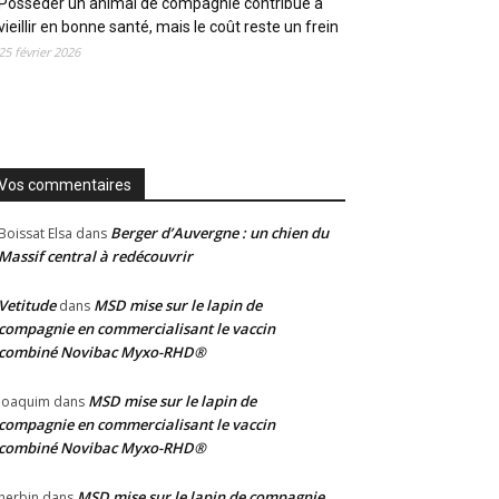
Posséder un animal de compagnie contribue à
vieillir en bonne santé, mais le coût reste un frein
25 février 2026
Vos commentaires
Berger d’Auvergne : un chien du
Boissat Elsa
dans
Massif central à redécouvrir
Vetitude
MSD mise sur le lapin de
dans
compagnie en commercialisant le vaccin
combiné Novibac Myxo-RHD®
MSD mise sur le lapin de
Joaquim
dans
compagnie en commercialisant le vaccin
combiné Novibac Myxo-RHD®
MSD mise sur le lapin de compagnie
herbin
dans