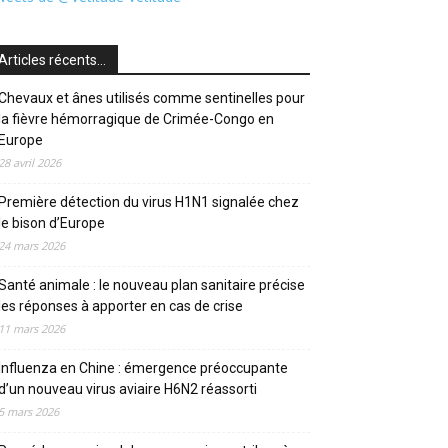
Articles récents…
Chevaux et ânes utilisés comme sentinelles pour
la fièvre hémorragique de Crimée-Congo en
Europe
28 avril 2026
Première détection du virus H1N1 signalée chez
le bison d’Europe
24 mars 2026
Santé animale : le nouveau plan sanitaire précise
les réponses à apporter en cas de crise
11 mars 2026
Influenza en Chine : émergence préoccupante
d’un nouveau virus aviaire H6N2 réassorti
5 mars 2026