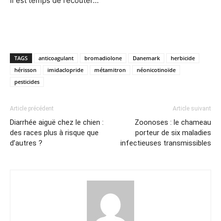
Il est temps de l’écouter…
TAGS
anticoagulant
bromadiolone
Danemark
herbicide
hérisson
imidaclopride
métamitron
néonicotinoïde
pesticides
Article précédent
Article suivant
Diarrhée aiguë chez le chien :
Zoonoses : le chameau
des races plus à risque que
porteur de six maladies
d’autres ?
infectieuses transmissibles