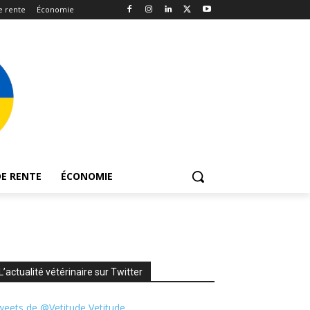
e rente
Économie
E RENTE
ÉCONOMIE
L’actualité vétérinaire sur Twitter
eets de @Vetitude Vetitude