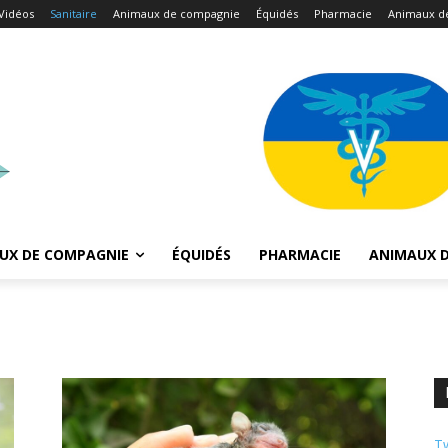
Vidéos
Sanitaire
Animaux de compagnie
Équidés
Pharmacie
Animaux d
UX DE COMPAGNIE
ÉQUIDÉS
PHARMACIE
ANIMAUX D
Tw