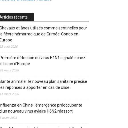
Articles récents…
Chevaux et ânes utilisés comme sentinelles pour
la fièvre hémorragique de Crimée-Congo en
Europe
28 avril 2026
Première détection du virus H1N1 signalée chez
le bison d’Europe
24 mars 2026
Santé animale : le nouveau plan sanitaire précise
les réponses à apporter en cas de crise
11 mars 2026
Influenza en Chine : émergence préoccupante
d’un nouveau virus aviaire H6N2 réassorti
5 mars 2026