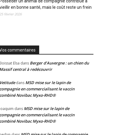
Posséder un animal de compagnie contribue à
vieillir en bonne santé, mais le coût reste un frein
25 février 2026
Vos commentaires
Berger d’Auvergne : un chien du
Boissat Elsa
dans
Massif central à redécouvrir
Vetitude
MSD mise sur le lapin de
dans
compagnie en commercialisant le vaccin
combiné Novibac Myxo-RHD®
MSD mise sur le lapin de
Joaquim
dans
compagnie en commercialisant le vaccin
combiné Novibac Myxo-RHD®
MSD mise sur le lapin de compagnie
herbin
dans