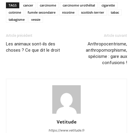
TAGS
cancer
carcinome
carcinome urothélial
cigarette
cotinine
fumée secondaire
nicotine
scottish-terrier
tabac
tabagisme
vessie
Article précédent
Article suivant
Les animaux sont-ils des
Anthropocentrisme,
choses ? Ce que dit le droit
anthropomorphisme,
spécisme : gare aux
confusions !
Vetitude
https://www.vetitude.fr