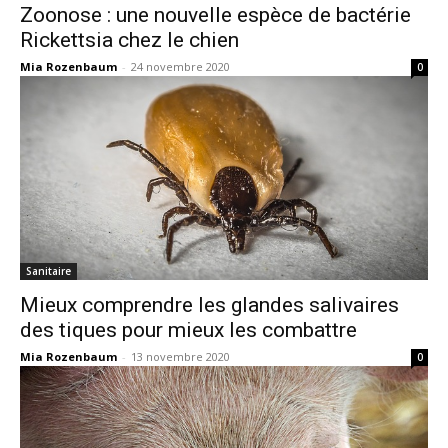
Zoonose : une nouvelle espèce de bactérie
Rickettsia chez le chien
Mia Rozenbaum
-
24 novembre 2020
0
Sanitaire
Mieux comprendre les glandes salivaires
des tiques pour mieux les combattre
Mia Rozenbaum
-
13 novembre 2020
0