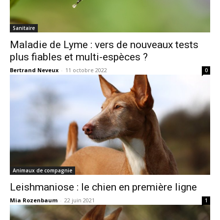
Sanitaire
Maladie de Lyme : vers de nouveaux tests
plus fiables et multi-espèces ?
Bertrand Neveux
-
11 octobre 2022
0
Animaux de compagnie
Leishmaniose : le chien en première ligne
Mia Rozenbaum
-
22 juin 2021
1