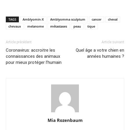
TAGS
Amblyomin-X
Amblyomma sculptum
cancer
cheval
chevaux
melanome
métastases
peau
tique
Article précédent
Article suivant
Coronavirus: accroitre les
Quel âge a votre chien en
connaissances des animaux
années humaines ?
pour mieux protéger l’humain
Mia Rozenbaum