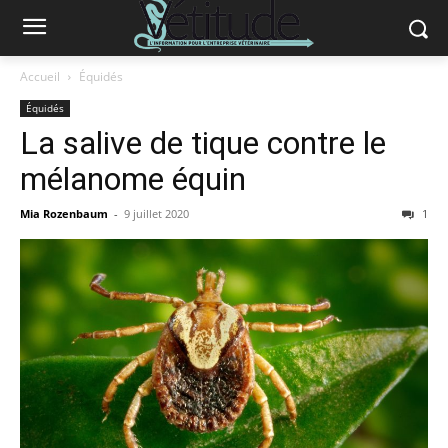
Accueil
Équidés
Équidés
La salive de tique contre le
mélanome équin
Mia Rozenbaum
-
9 juillet 2020
1