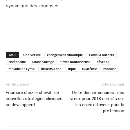
dynamique des zoonoses.
TAGS
biodiversité
changement climatique
Coxiella burnetii
encéphalite
faune sauvage
fièvre boutonneuse
fièvre Q
maladie de Lyme
Rickettsia spp
tique
tularémie
zoonose
Article précédent
Article suivant
Fourbure chez le cheval : de
Ordre des vétérinaires : des
nouvelles stratégies cliniques
vœux pour 2018 centrés sur
se développent
les enjeux d’avenir pour la
profession