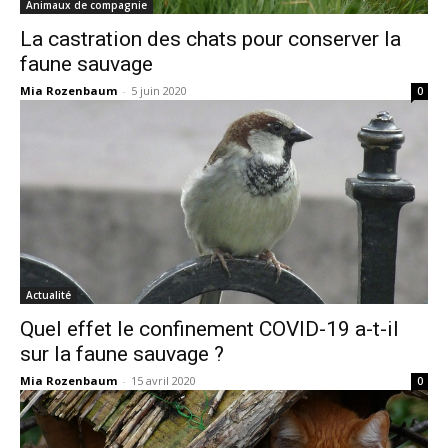
Animaux de compagnie
La castration des chats pour conserver la
faune sauvage
Mia Rozenbaum
-
5 juin 2020
0
Actualité
Quel effet le confinement COVID-19 a-t-il
sur la faune sauvage ?
Mia Rozenbaum
-
15 avril 2020
0