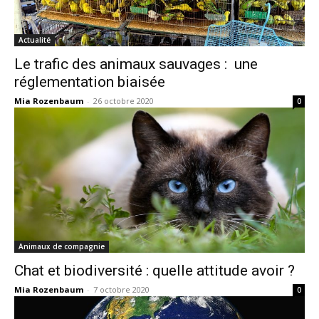
Actualité
Le trafic des animaux sauvages : une
réglementation biaisée
Mia Rozenbaum
-
26 octobre 2020
0
Animaux de compagnie
Chat et biodiversité : quelle attitude avoir ?
Mia Rozenbaum
-
7 octobre 2020
0