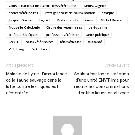
Conseil national de l'Ordre des vétérinaires
Denis Avignon
écoles vétérinaires
États généraux de l’alimentation
éthique
Jacques Guérin
logiciel
Médicament vétérinaire
Michel Baussier
Nouvelle-Calédonie
Ordre des vétérinaires
ostéopathie
ostéopathie équine
profession vétérinair
santé publique
SNVEL
soins vétérinaires
télémédecine
télésanté
Vetélevage
Vetfuturs
Article précédent
Article suivant
Maladie de Lyme : l’importance
Antibiorésistance : création
de la faune sauvage dans la
d’une unité ENVT-Inra pour
lutte contre les tiques est
réduire les consommations
démontrée
d’antibiotiques en élevage