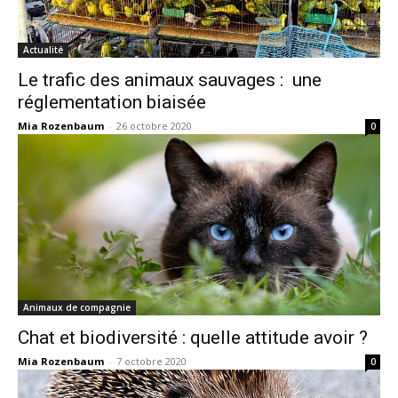
Actualité
Le trafic des animaux sauvages : une
réglementation biaisée
Mia Rozenbaum
-
26 octobre 2020
0
Animaux de compagnie
Chat et biodiversité : quelle attitude avoir ?
Mia Rozenbaum
-
7 octobre 2020
0