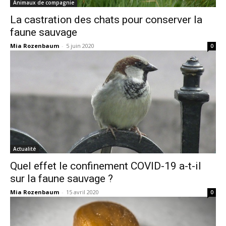
Animaux de compagnie
La castration des chats pour conserver la
faune sauvage
Mia Rozenbaum
-
5 juin 2020
0
Actualité
Quel effet le confinement COVID-19 a-t-il
sur la faune sauvage ?
Mia Rozenbaum
-
15 avril 2020
0