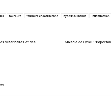
dés
fourbure
fourbure endocrinienne
hyperinsulinémie
inflammation
des vétérinaires et des
Maladie de Lyme : l’importan
ires