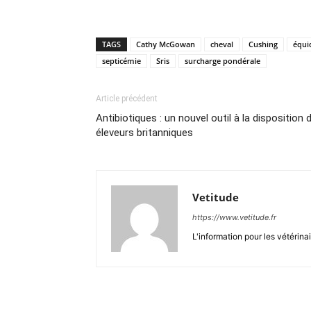
TAGS
Cathy McGowan
cheval
Cushing
équi
septicémie
Sris
surcharge pondérale
Article précédent
Antibiotiques : un nouvel outil à la disposition 
éleveurs britanniques
Vetitude
https://www.vetitude.fr
L'information pour les vétérina