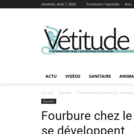
vendredi, août 7, 2026
Connecter / rejoindre
Actu
ACTU
VIDÉOS
SANITAIRE
ANIMA
Accueil
Équidés
Fourbure chez le cheval : de nouv
Équidés
Fourbure chez le 
se développent