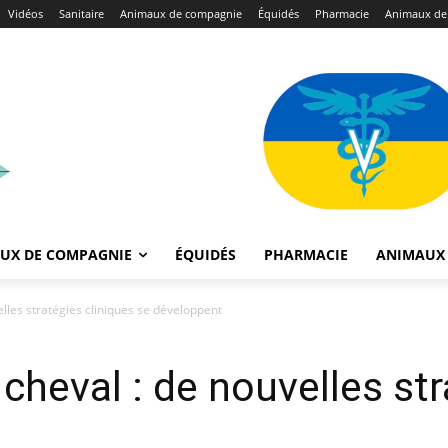
Vidéos
Sanitaire
Animaux de compagnie
Équidés
Pharmacie
Animaux de
UX DE COMPAGNIE
ÉQUIDÉS
PHARMACIE
ANIMAUX 
elles stratégies cliniques se développent
cheval : de nouvelles str