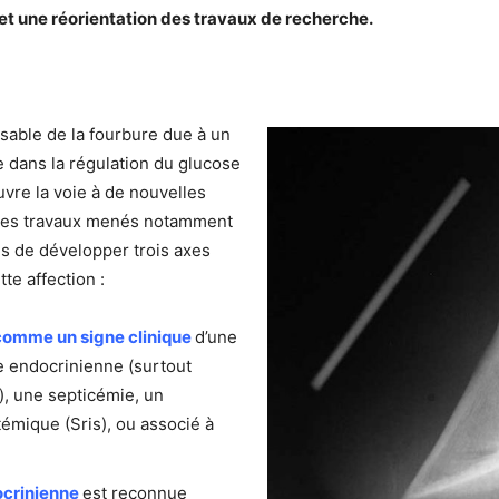
 et une réorientation des travaux de recherche.
nsable de la fourbure due à un
 dans la régulation du glucose
uvre la voie à de nouvelles
 Des travaux menés notamment
s de développer trois axes
te affection :
comme un signe clinique
d’une
e endocrinienne (surtout
, une septicémie, un
mique (Sris), ou associé à
ocrinienne
est reconnue