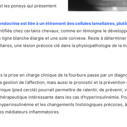
t les poneys qui présentent
endocrine est liée à un étirement des cellules lamellaires, plu
entifiée chez certains chevaux, comme en témoigne le développe
e ligne blanche élargie et une sole convexe. Reste à détermine
ellaires, une lésion précoce clé dans la physiopathologie de la m
ans la prise en charge clinique de la fourbure passe par un diagn
gestion de l’affection, mais aussi le pronostic et la prévention 
ique (pied cerclé) pourrait permettre de ralentir, de prévenir, 
e thérapeutique intéressante dans les cas d’hyperinsulinémie. P
 l’hyperinsulinémie et les changements histologiques précoces, 
 des médiateurs inflammatoires.