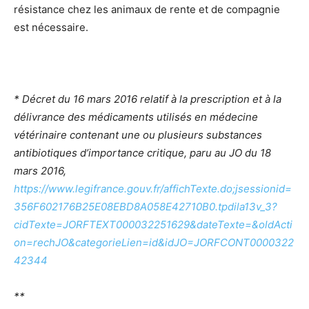
résistance chez les animaux de rente et de compagnie
est nécessaire.
* Décret du 16 mars 2016 relatif à la prescription et à la
délivrance des médicaments utilisés en médecine
vétérinaire contenant une ou plusieurs substances
antibiotiques d’importance critique, paru au JO du 18
mars 2016,
https://www.legifrance.gouv.fr/affichTexte.do;jsessionid=
356F602176B25E08EBD8A058E42710B0.tpdila13v_3?
cidTexte=JORFTEXT000032251629&dateTexte=&oldActi
on=rechJO&categorieLien=id&idJO=JORFCONT0000322
42344
**