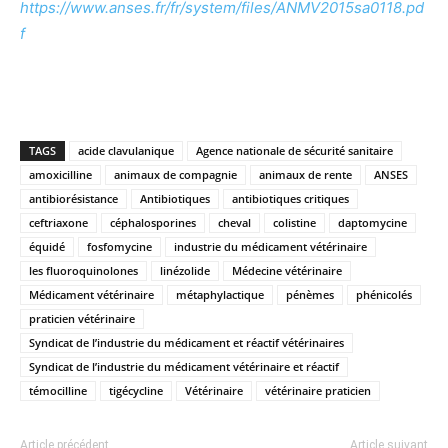
https://www.anses.fr/fr/system/files/ANMV2015sa0118.pd
f
TAGS
acide clavulanique
Agence nationale de sécurité sanitaire
amoxicilline
animaux de compagnie
animaux de rente
ANSES
antibiorésistance
Antibiotiques
antibiotiques critiques
ceftriaxone
céphalosporines
cheval
colistine
daptomycine
équidé
fosfomycine
industrie du médicament vétérinaire
les fluoroquinolones
linézolide
Médecine vétérinaire
Médicament vétérinaire
métaphylactique
pénèmes
phénicolés
praticien vétérinaire
Syndicat de l’industrie du médicament et réactif vétérinaires
Syndicat de l’industrie du médicament vétérinaire et réactif
témocilline
tigécycline
Vétérinaire
vétérinaire praticien
Article précédent
Article suivant