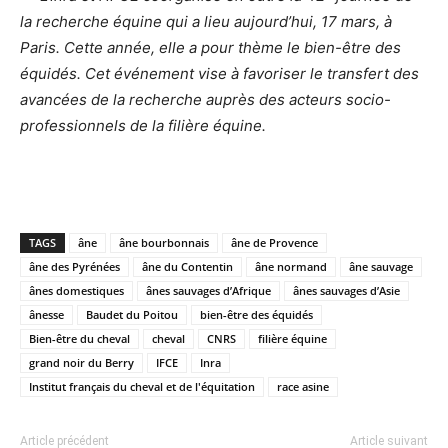
la recherche équine qui a lieu aujourd’hui, 17 mars, à
Paris. Cette année, elle a pour thème le bien-être des
équidés. Cet événement vise à favoriser le transfert des
avancées de la recherche auprès des acteurs socio-
professionnels de la filière équine.
TAGS
âne
âne bourbonnais
âne de Provence
âne des Pyrénées
âne du Contentin
âne normand
âne sauvage
ânes domestiques
ânes sauvages d’Afrique
ânes sauvages d’Asie
ânesse
Baudet du Poitou
bien-être des équidés
Bien-être du cheval
cheval
CNRS
filière équine
grand noir du Berry
IFCE
Inra
Institut français du cheval et de l'équitation
race asine
Article précédent
Article suivant