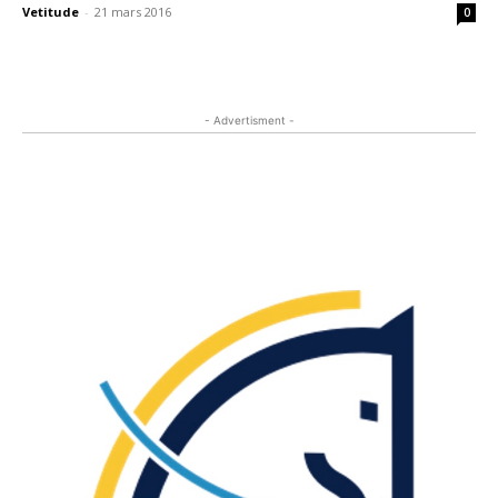
Vetitude
-
21 mars 2016
0
- Advertisment -