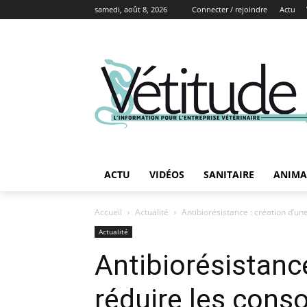
samedi, août 8, 2026
Connecter / rejoindre
Actu
ACTU
VIDÉOS
SANITAIRE
ANIMA
Accueil
Actualité
Antibiorésistance : création d’u
Actualité
Antibiorésistance
réduire les cons