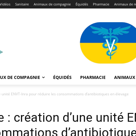
Vidéos
Sanitaire
Animaux de compagnie
Équidés
Pharmacie
Animaux de r
UX DE COMPAGNIE
ÉQUIDÉS
PHARMACIE
ANIMAUX 
ne unité ENVT-Inra pour réduire les consommations d’antibiotiques en élevage
 : création d’une unité 
ommations d’antibiotiqu