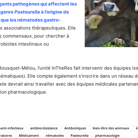
agents pathogènes qui affectent les
u genre
Pasteurella
à l’origine de
ls que les nématodes gastro-
s associations thérapeutiques. Elle
es commensaux, pour chercher à
robiotes intestinaux ou
Bousquet-Mélou, l’unité InTheRes fait intervenir des équipes iss
hématiques). Elle compte également s’inscrire dans un réseau de
e devrait ainsi travailler avec des équipes médicales partenair
ion pharmacologique.
anti-infectieux
antibiorésistance
Antibiotiques
bien-être des animaux
é
ratoires
Médicament
nématodes
Pasteurella
pharmacologie