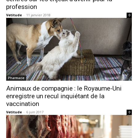
profession
Vetitude
-
11 janvier 2018
0
Pharmacie
Animaux de compagnie : le Royaume-Uni
enregistre un recul inquiétant de la
vaccination
Vetitude
-
6 juin 2017
0