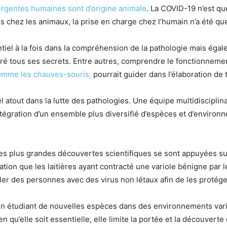
rgentes humaines sont d’origine animale
. La COVID-19 n’est qu
chez les animaux, la prise en charge chez l’humain n’a été que 
entiel à la fois dans la compréhension de la pathologie mais éga
r livré tous ses secrets. Entre autres, comprendre le fonctionne
comme les chauves-souris,
pourrait guider dans l’élaboration de 
 atout dans la lutte des pathologies. Une équipe multidisciplinai
égration d’un ensemble plus diversifié d’espèces et d’environ
s plus grandes découvertes scientifiques se sont appuyées sur 
vation que les laitières ayant contracté une variole bénigne par 
uler des personnes avec des virus non létaux afin de les protége
’en étudiant de nouvelles espèces dans des environnements var
ien qu’elle soit essentielle, elle limite la portée et la découvert