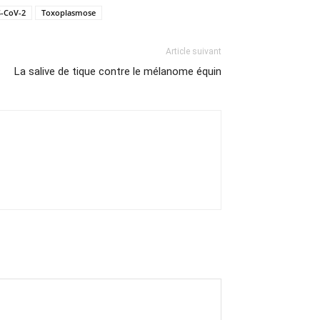
-CoV-2
Toxoplasmose
Article suivant
La salive de tique contre le mélanome équin