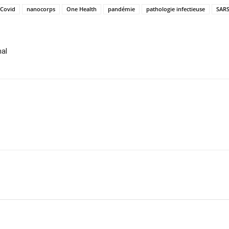
Covid
nanocorps
One Health
pandémie
pathologie infectieuse
SARS
mal