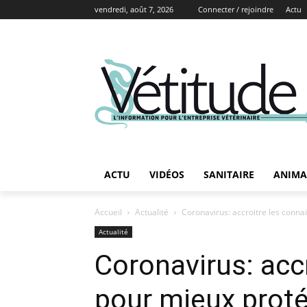
vendredi, août 7, 2026
Connecter / rejoindre
Actu
ACTU
VIDÉOS
SANITAIRE
ANIMA
Accueil
Actualité
Coronavirus: accroitre les conn
Actualité
Coronavirus: acc
pour mieux proté