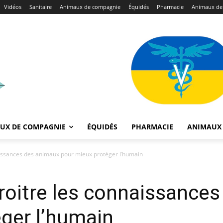
Vidéos
Sanitaire
Animaux de compagnie
Équidés
Pharmacie
Animaux de
UX DE COMPAGNIE
ÉQUIDÉS
PHARMACIE
ANIMAUX 
aissances des animaux pour mieux protéger l’humain
roitre les connaissance
ger l’humain