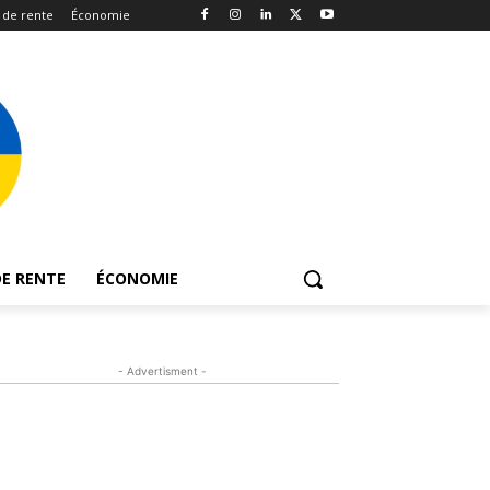
 de rente
Économie
E RENTE
ÉCONOMIE
- Advertisment -