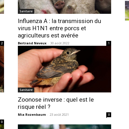
Sanitaire
Influenza A : la transmission du
virus H1N1 entre porcs et
agriculteurs est avérée
Bertrand Neveux
-
30 août 2022
2
1
Sanitaire
Zoonose inverse : quel est le
risque réel ?
Mia Rozenbaum
-
23 août 2021
0
0