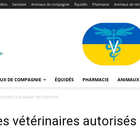
déos
Sanitaire
Animaux de compagnie
Équidés
Pharmacie
Animaux de ren
UX DE COMPAGNIE
ÉQUIDÉS
PHARMACIE
ANIMAUX 
utorisés à pratiquer des télésoins
s vétérinaires autorisés