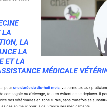
ECINE
 LA
ION, LA
ANCE LA
E ET LA
ASSISTANCE MÉDICALE VÉTÉRIN
tal pour
une durée de dix-huit mois,
va permettre aux praticien
e compagnie ou d’élevage, tout en évitant de se déplacer. Il per
exercice des vétérinaires en zone rurale, sans toutefois se substitu
iques des animaux pour la délivrance des médicaments.