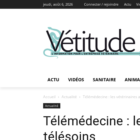
jeudi, août 6, 2026
Connecter / rejoindre
Actu
Vi
ACTU
VIDÉOS
SANITAIRE
ANIMA
Accueil
Actualité
Télémédecine : les vétérinaires a
Actualité
Télémédecine : le
télésoins