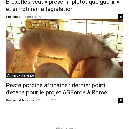
Bruxelles veut « prévenir plutôt que guérir »
et simplifier la législation
Vetitude
-
3 juin 2015
0
Animaux de rente
Peste porcine africaine : dernier point
d’étape pour le projet ASForce à Rome
Bertrand Neveux
-
28 mars 2015
0
- Advertisment -