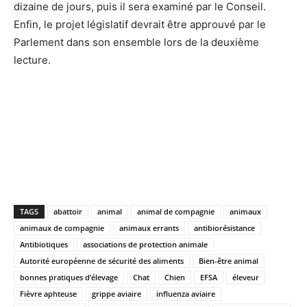
dizaine de jours, puis il sera examiné par le Conseil.
Enfin, le projet législatif devrait être approuvé par le
Parlement dans son ensemble lors de la deuxième
lecture.
TAGS
abattoir
animal
animal de compagnie
animaux
animaux de compagnie
animaux errants
antibiorésistance
Antibiotiques
associations de protection animale
Autorité européenne de sécurité des aliments
Bien-être animal
bonnes pratiques d’élevage
Chat
Chien
EFSA
éleveur
Fièvre aphteuse
grippe aviaire
influenza aviaire