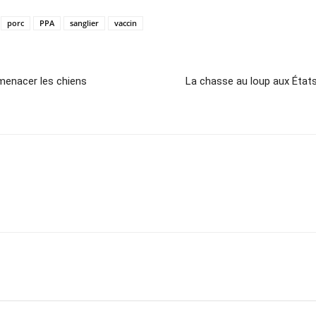
porc
PPA
sanglier
vaccin
i menacer les chiens
La chasse au loup aux États-