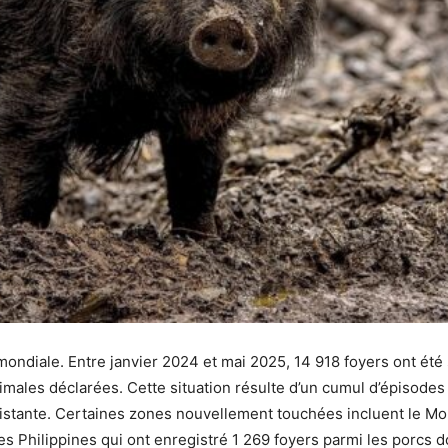
ondiale. Entre janvier 2024 et mai 2025, 14 918 foyers ont été s
imales déclarées. Cette situation résulte d’un cumul d’épisodes 
istante. Certaines zones nouvellement touchées incluent le Mont
t les Philippines qui ont enregistré 1 269 foyers parmi les porcs