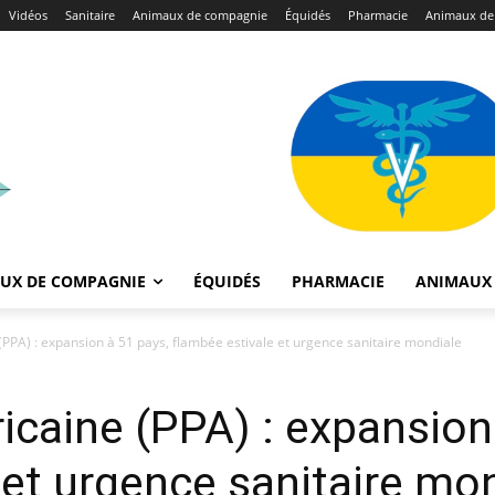
Vidéos
Sanitaire
Animaux de compagnie
Équidés
Pharmacie
Animaux de
UX DE COMPAGNIE
ÉQUIDÉS
PHARMACIE
ANIMAUX 
 (PPA) : expansion à 51 pays, flambée estivale et urgence sanitaire mondiale
icaine (PPA) : expansion
 et urgence sanitaire mo