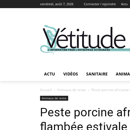
vendredi, août 7, 2026
Connecter / rejoindre
Actu
ACTU
VIDÉOS
SANITAIRE
ANIMA
Accueil
Animaux de rente
Peste porcine africaine
Animaux de rente
Peste porcine afr
flambée estivale