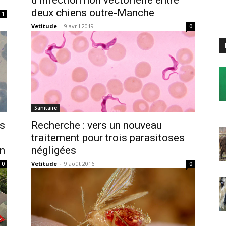
deux chiens outre-Manche
1
Vetitude
-
9 avril 2019
0
Sanitaire
ès
Recherche : vers un nouveau
traitement pour trois parasitoses
in
négligées
Vetitude
-
9 août 2016
0
0