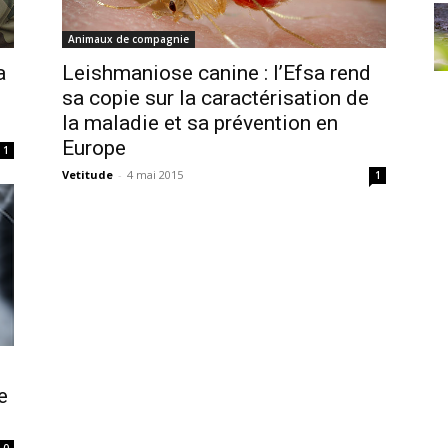
Animaux de compagnie
a
Leishmaniose canine : l’Efsa rend
sa copie sur la caractérisation de
la maladie et sa prévention en
Europe
1
Vetitude
-
4 mai 2015
1
e
0