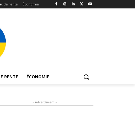
x de rente
Économie
E RENTE
ÉCONOMIE
- Advertisment -