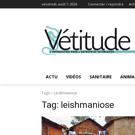
vendredi, août 7, 2026
Connecter / rejoindre
Act
ACTU
VIDÉOS
SANITAIRE
ANIMA
Tags
Leishmaniose
Tag:
leishmaniose