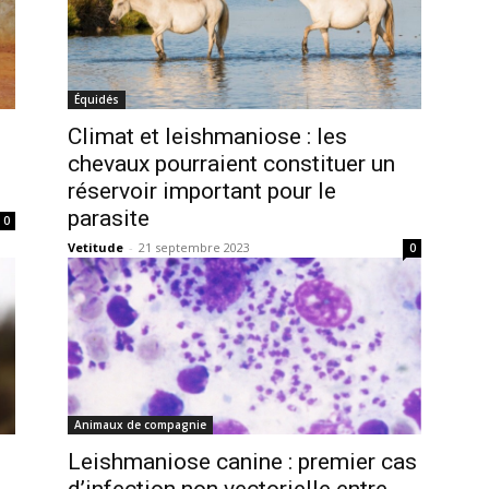
Équidés
Climat et leishmaniose : les
chevaux pourraient constituer un
réservoir important pour le
parasite
0
Vetitude
-
21 septembre 2023
0
Animaux de compagnie
Leishmaniose canine : premier cas
d’infection non vectorielle entre