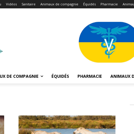
u
Vidéos
Sanitaire
Animaux de compagnie
Équidés
Pharmacie
Animau
UX DE COMPAGNIE
ÉQUIDÉS
PHARMACIE
ANIMAUX D