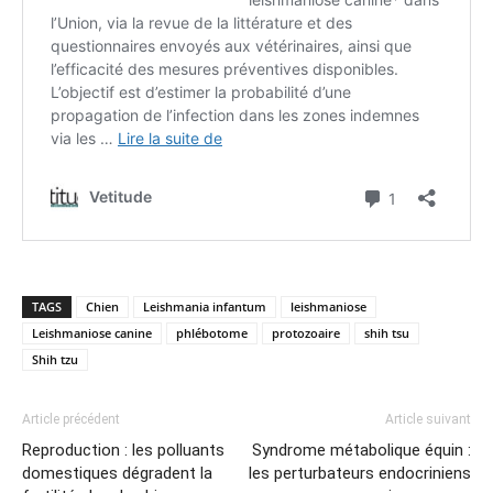
TAGS
Chien
Leishmania infantum
leishmaniose
Leishmaniose canine
phlébotome
protozoaire
shih tsu
Shih tzu
Article précédent
Article suivant
Reproduction : les polluants
Syndrome métabolique équin :
domestiques dégradent la
les perturbateurs endocriniens