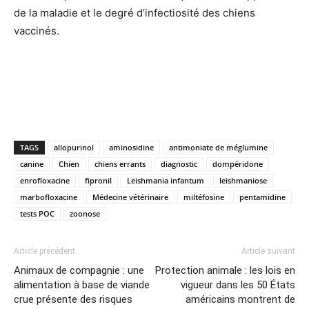
de la maladie et le degré d’infectiosité des chiens
vaccinés.
TAGS
allopurinol
aminosidine
antimoniate de méglumine
canine
Chien
chiens errants
diagnostic
dompéridone
enrofloxacine
fipronil
Leishmania infantum
leishmaniose
marbofloxacine
Médecine vétérinaire
miltéfosine
pentamidine
tests POC
zoonose
Article précédent
Article suivant
Animaux de compagnie : une
Protection animale : les lois en
alimentation à base de viande
vigueur dans les 50 États
crue présente des risques
américains montrent de