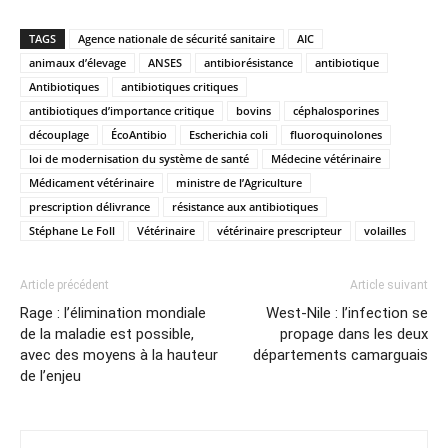
TAGS
Agence nationale de sécurité sanitaire
AIC
animaux d’élevage
ANSES
antibiorésistance
antibiotique
Antibiotiques
antibiotiques critiques
antibiotiques d’importance critique
bovins
céphalosporines
découplage
ÉcoAntibio
Escherichia coli
fluoroquinolones
loi de modernisation du système de santé
Médecine vétérinaire
Médicament vétérinaire
ministre de l’Agriculture
prescription délivrance
résistance aux antibiotiques
Stéphane Le Foll
Vétérinaire
vétérinaire prescripteur
volailles
Article précédent
Article suivant
Rage : l’élimination mondiale
West-Nile : l’infection se
de la maladie est possible,
propage dans les deux
avec des moyens à la hauteur
départements camarguais
de l’enjeu