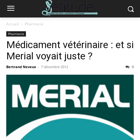
Accueil
Pharmacie
Pharmacie
Médicament vétérinaire : et si
Merial voyait juste ?
Bertrand Neveux
-
7 décembre 2012
0