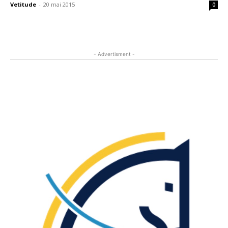
Vetitude
-
20 mai 2015
0
- Advertisment -