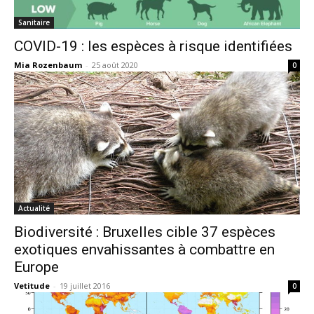
Sanitaire
COVID-19 : les espèces à risque identifiées
Mia Rozenbaum
-
25 août 2020
0
Actualité
Biodiversité : Bruxelles cible 37 espèces
exotiques envahissantes à combattre en
Europe
Vetitude
-
19 juillet 2016
0