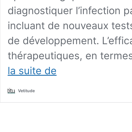
diagnostiquer l’infection 
incluant de nouveaux test
de développement. L’effica
thérapeutiques, en termes
Leishmaniose
la suite de
canine
:
des
Vetitude
progrès
en
termes
de
diagnostic
et
de