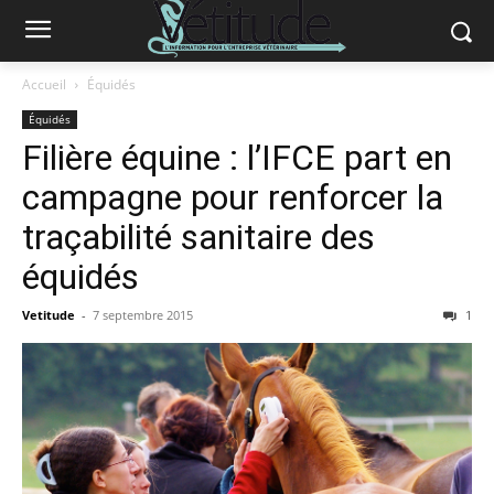
Accueil
Équidés
Équidés
Filière équine : l’IFCE part en
campagne pour renforcer la
traçabilité sanitaire des
équidés
Vetitude
-
7 septembre 2015
1