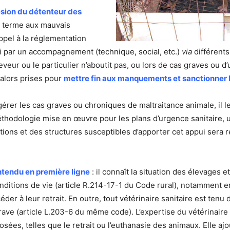
ésion du détenteur des
n terme aux mauvais
ppel à la réglementation
ussi par un accompagnement (technique, social, etc.)
via
différents
éleveur ou le particulier n’aboutit pas, ou lors de cas graves ou
alors prises pour
mettre fin aux manquements et sanctionner 
er les cas graves ou chroniques de maltraitance animale, il le
a méthodologie mise en œuvre pour les plans d’urgence sanitaire
ions et des structures susceptibles d’apporter cet appui sera ré
entendu en première ligne
: il connaît la situation des élevages 
conditions de vie (article R.214-17-1 du Code rural), notammen
der à leur retrait. En outre, tout vétérinaire sanitaire est tenu
rave (article L.203-6 du même code). L’expertise du vétérinair
es, telles que le retrait ou l’euthanasie des animaux. Elle ajo