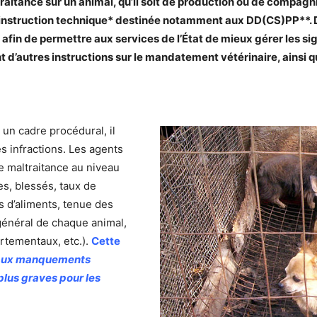
raitance sur un animal, qu’il soit de production ou de compagnie
instruction technique* destinée notamment aux DD(CS)PP**. 
afin de permettre aux services de l’État de mieux gérer les si
t d’autres instructions sur le mandatement vétérinaire, ainsi 
 un cadre procédural, il
s infractions. Les agents
de maltraitance au niveau
s, blessés, taux de
ks d’aliments, tenue des
 général de chaque animal,
rtementaux, etc.).
Cette
é aux manquements
plus graves pour les