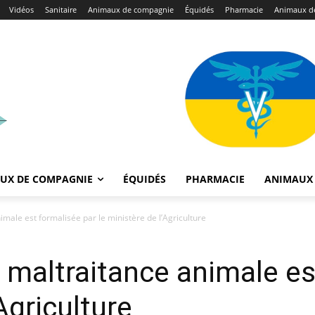
Vidéos
Sanitaire
Animaux de compagnie
Équidés
Pharmacie
Animaux de
UX DE COMPAGNIE
ÉQUIDÉS
PHARMACIE
ANIMAUX 
nimale est formalisée par le ministère de l’Agriculture
a maltraitance animale e
Agriculture