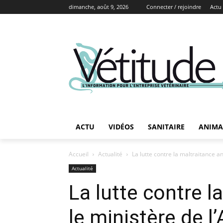
dimanche, août 9, 2026
Connecter / rejoindre
Actu
ACTU
VIDÉOS
SANITAIRE
ANIMA
Accueil
Actualité
La lutte contre la maltraitance a
Actualité
La lutte contre l
le ministère de l’