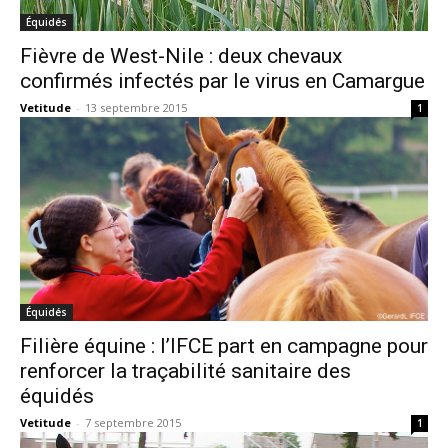
Équidés
Fièvre de West-Nile : deux chevaux
confirmés infectés par le virus en Camargue
Vetitude
-
13 septembre 2015
1
Équidés
Filière équine : l’IFCE part en campagne pour
renforcer la traçabilité sanitaire des
équidés
Vetitude
-
7 septembre 2015
1