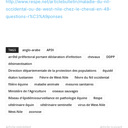
http://www.respe.net/articlebulletin/maladie-du-nil-
occidental-ou-de-west-nile-chez-le-cheval-en-48-
questions-r%C3%A9ponses
TAGS
anglo-arabe
APDI
arrêté préfectoral portant déclaration d’infection
chevaux
DDPP
désinsectisation
Direction départementale de la protection des populations
équidé
étalon lusitanien
Fièvre de West-Nile
fièvre du Nil occidental
filière équine
maladie animale
mesures sanitaires
Ministère de l'Agriculture
oiseaux sauvages
Réseau d'épidémiosurveillance en pathologie équine
Respe
vétérinaire équin
vétérinaire sentinelle
virus de West-Nile
West-Nile
zoonose
Article précédent
Article suivant