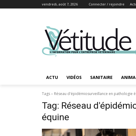
vendredi, août 7, 2026
Connecter / rejoindre
Act
ACTU
VIDÉOS
SANITAIRE
ANIMA
Tags
Réseau d'épidémiosurveillance en pathologie 
Tag:
Réseau d'épidémio
équine