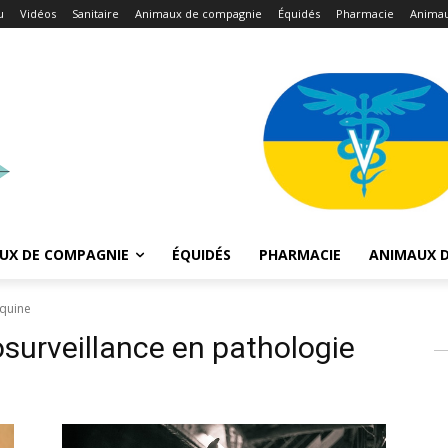
u
Vidéos
Sanitaire
Animaux de compagnie
Équidés
Pharmacie
Animau
UX DE COMPAGNIE
ÉQUIDÉS
PHARMACIE
ANIMAUX D
équine
surveillance en pathologie