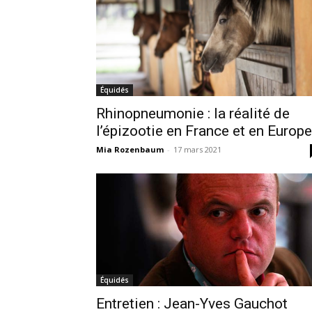
Équidés
Rhinopneumonie : la réalité de
l’épizootie en France et en Europe
Mia Rozenbaum
-
17 mars 2021
Équidés
Entretien : Jean-Yves Gauchot