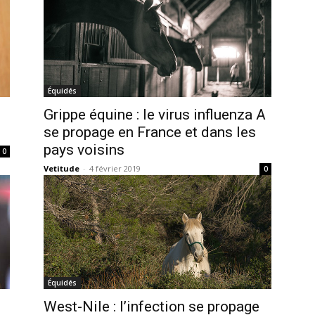
Équidés
Grippe équine : le virus influenza A
se propage en France et dans les
pays voisins
0
Vetitude
-
4 février 2019
0
Équidés
West-Nile : l’infection se propage