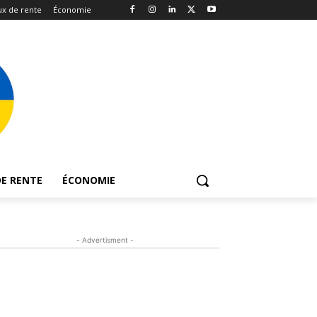
x de rente
Économie
E RENTE
ÉCONOMIE
- Advertisment -