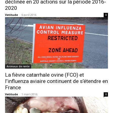
déclinée en 20 actions sur la période 2016-
2020
Vetitude
-
6 avril 2016
0
Animaux de rente
La fièvre catarrhale ovine (FCO) et
l’influenza aviaire continuent de s’étendre en
France
Vetitude
-
1 mars 2016
0