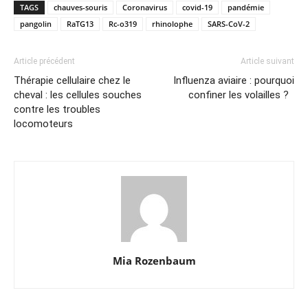
TAGS
chauves-souris
Coronavirus
covid-19
pandémie
pangolin
RaTG13
Rc-o319
rhinolophe
SARS-CoV-2
Article précédent
Article suivant
Thérapie cellulaire chez le
Influenza aviaire : pourquoi
cheval : les cellules souches
confiner les volailles ?
contre les troubles
locomoteurs
Mia Rozenbaum