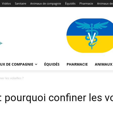
Vidéos
Sanitaire
Animaux de compagnie
Équidés
Pharmacie
Animaux de
UX DE COMPAGNIE
ÉQUIDÉS
PHARMACIE
ANIMAUX 
ner les volailles ?
 : pourquoi confiner les v