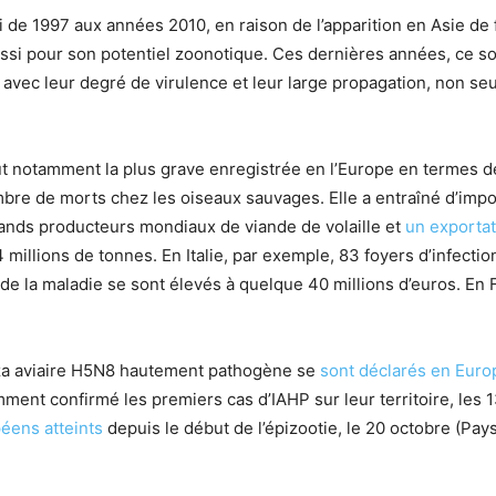
ui de 1997 aux années 2010, en raison de l’apparition en Asie d
aussi pour son potentiel zoonotique. Ces dernières années, ce s
 avec leur degré de virulence et leur large propagation, non se
t notamment la plus grave enregistrée en l’Europe en termes 
ombre de morts chez les oiseaux sauvages. Elle a entraîné d’i
rands producteurs mondiaux de viande de volaille et
un exportat
millions de tonnes. En Italie, par exemple, 83 foyers d’infection
n de la maladie se sont élevés à quelque 40 millions d’euros. En
nza aviaire H5N8 hautement pathogène se
sont déclarés en Euro
mment confirmé les premiers cas d’IAHP sur leur territoire, les
péens atteints
depuis le début de l’épizootie, le 20 octobre (P