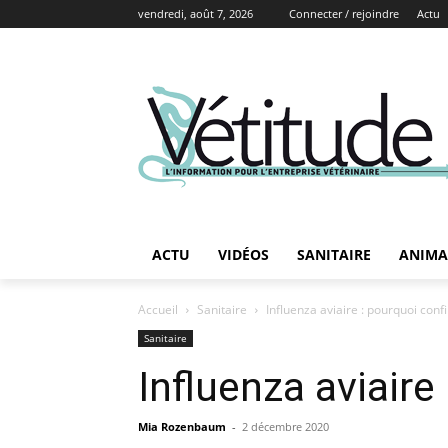
vendredi, août 7, 2026
Connecter / rejoindre
Actu
ACTU
VIDÉOS
SANITAIRE
ANIMA
Accueil
Sanitaire
Influenza aviaire : pourquoi confi
Sanitaire
Influenza aviaire
Mia Rozenbaum
-
2 décembre 2020