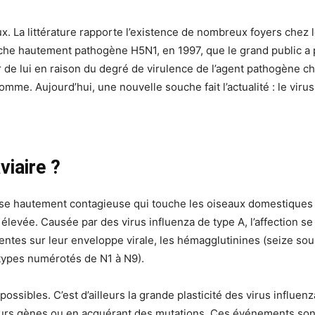
x. La littérature rapporte l’existence de nombreux foyers chez l
uche hautement pathogène H5N1, en 1997, que le grand public a 
r de lui en raison du degré de virulence de l’agent pathogène ch
omme. Aujourd’hui, une nouvelle souche fait l’actualité : le viru
viaire ?
use hautement contagieuse qui touche les oiseaux domestiques
 élevée. Causée par des virus influenza de type A, l’affection s
ntes sur leur enveloppe virale, les hémagglutinines (seize so
types numérotés de N1 à N9).
ossibles. C’est d’ailleurs la grande plasticité des virus influenza
rs gènes ou en acquérant des mutations. Ces événements sont