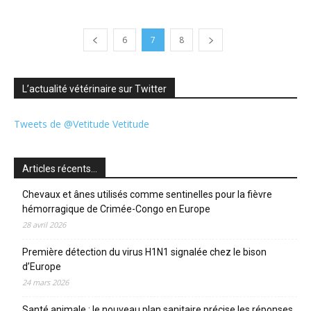
6
7
8
L’actualité vétérinaire sur Twitter
Tweets de @Vetitude Vetitude
Articles récents…
Chevaux et ânes utilisés comme sentinelles pour la fièvre
hémorragique de Crimée-Congo en Europe
28 avril 2026
Première détection du virus H1N1 signalée chez le bison
d’Europe
24 mars 2026
Santé animale : le nouveau plan sanitaire précise les réponses