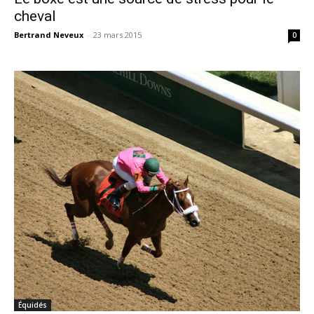
cheval
Bertrand Neveux
-
23 mars 2015
0
Équidés