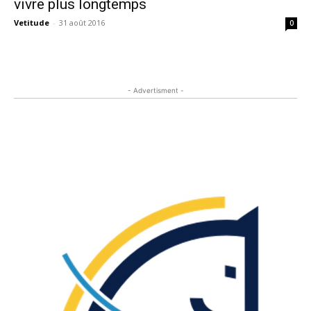
vivre plus longtemps
Vetitude
-
31 août 2016
0
- Advertisment -