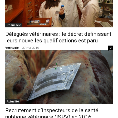
Pharmacie
Délégués vétérinaires : le décret définissant
leurs nouvelles qualifications est paru
Vetitude
-
27 mai 2016
0
Actualité
Recrutement d’inspecteurs de la santé
publique vétérinaire (ISPV) en 2016