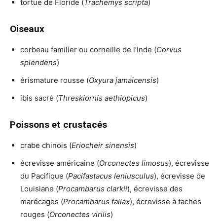
tortue de Floride (
Trachemys scripta
)
Oiseaux
corbeau familier ou corneille de l’Inde (
Corvus
splendens
)
érismature rousse (
Oxyura jamaicensis
)
ibis sacré (
Threskiornis aethiopicus
)
Poissons et crustacés
crabe chinois (
Eriocheir sinensis
)
écrevisse américaine (
Orconectes limosus
), écrevisse
du Pacifique (
Pacifastacus leniusculus
), écrevisse de
Louisiane (
Procambarus clarkii
), écrevisse des
marécages (
Procambarus fallax
), écrevisse à taches
rouges (
Orconectes virilis
)