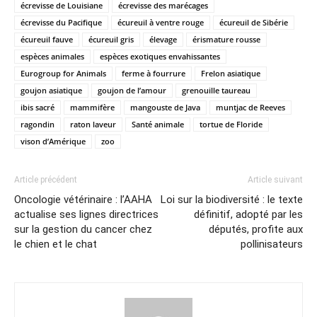
écrevisse de Louisiane
écrevisse des marécages
écrevisse du Pacifique
écureuil à ventre rouge
écureuil de Sibérie
écureuil fauve
écureuil gris
élevage
érismature rousse
espèces animales
espèces exotiques envahissantes
Eurogroup for Animals
ferme à fourrure
Frelon asiatique
goujon asiatique
goujon de l’amour
grenouille taureau
ibis sacré
mammifère
mangouste de Java
muntjac de Reeves
ragondin
raton laveur
Santé animale
tortue de Floride
vison d’Amérique
zoo
Article précédent
Article suivant
Oncologie vétérinaire : l’AAHA
Loi sur la biodiversité : le texte
actualise ses lignes directrices
définitif, adopté par les
sur la gestion du cancer chez
députés, profite aux
le chien et le chat
pollinisateurs