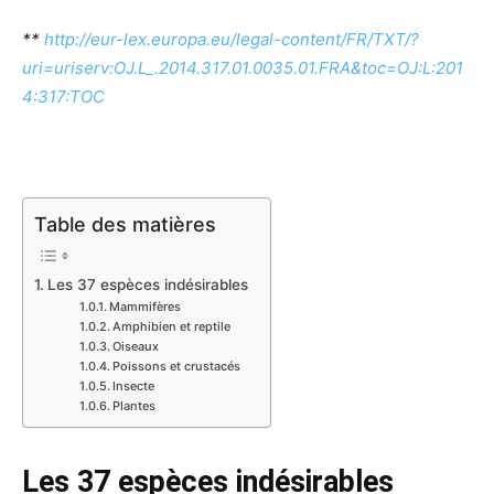
**
http://eur-lex.europa.eu/legal-content/FR/TXT/?
uri=uriserv:OJ.L_.2014.317.01.0035.01.FRA&toc=OJ:L:201
4:317:TOC
Table des matières
Les 37 espèces indésirables
Mammifères
Amphibien et reptile
Oiseaux
Poissons et crustacés
Insecte
Plantes
Les 37 espèces indésirables