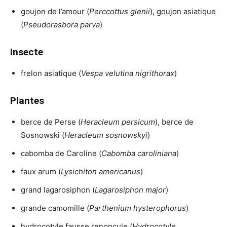
goujon de l’amour (
Perccottus glenii
), goujon asiatique
(
Pseudorasbora parva
)
Insecte
frelon asiatique (
Vespa velutina nigrithorax
)
Plantes
berce de Perse (
Heracleum persicum
), berce de
Sosnowski (
Heracleum sosnowskyi
)
cabomba de Caroline (
Cabomba caroliniana
)
faux arum (
Lysichiton americanus
)
grand lagarosiphon (
Lagarosiphon major
)
grande camomille (
Parthenium hysterophorus
)
hydrocotyle fausse renoncule (
Hydrocotyle