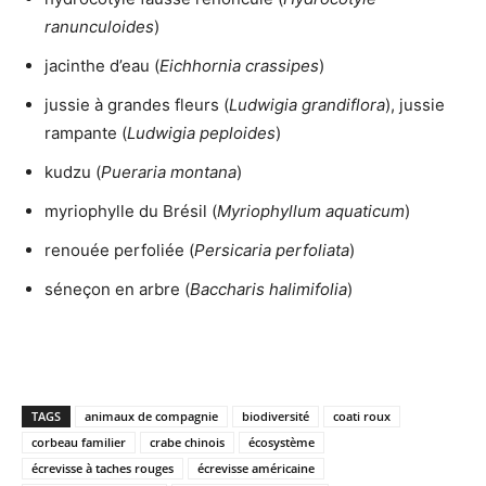
ranunculoides
)
jacinthe d’eau (
Eichhornia crassipes
)
jussie à grandes fleurs (
Ludwigia grandiflora
), jussie
rampante (
Ludwigia peploides
)
kudzu (
Pueraria montana
)
myriophylle du Brésil (
Myriophyllum aquaticum
)
renouée perfoliée (
Persicaria perfoliata
)
séneçon en arbre (
Baccharis halimifolia
)
TAGS
animaux de compagnie
biodiversité
coati roux
corbeau familier
crabe chinois
écosystème
écrevisse à taches rouges
écrevisse américaine