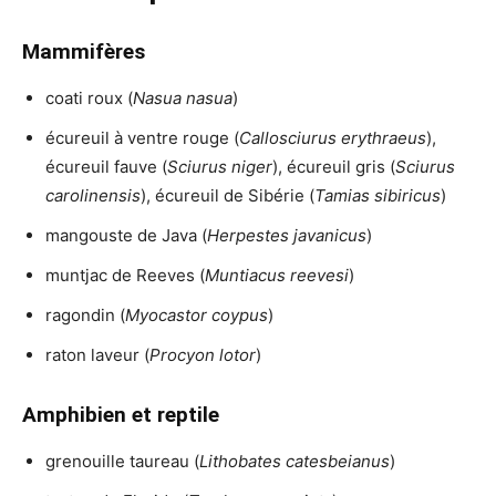
Mammifères
coati roux (
Nasua nasua
)
écureuil à ventre rouge (
Callosciurus erythraeus
),
écureuil fauve (
Sciurus niger
), écureuil gris (
Sciurus
carolinensis
), écureuil de Sibérie (
Tamias sibiricus
)
mangouste de Java (
Herpestes javanicus
)
muntjac de Reeves (
Muntiacus reevesi
)
ragondin (
Myocastor coypus
)
raton laveur (
Procyon lotor
)
Amphibien et reptile
grenouille taureau (
Lithobates catesbeianus
)