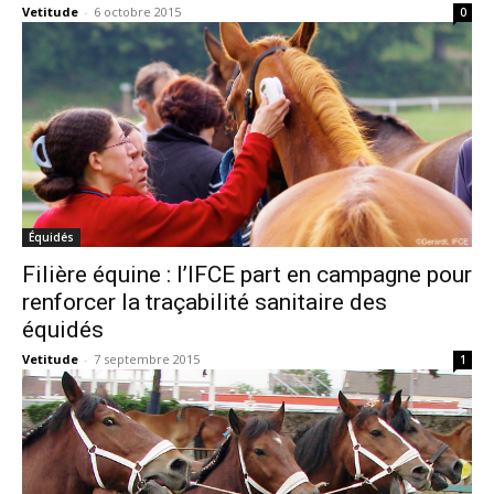
Vetitude
-
6 octobre 2015
0
Équidés
Filière équine : l’IFCE part en campagne pour
renforcer la traçabilité sanitaire des
équidés
Vetitude
-
7 septembre 2015
1