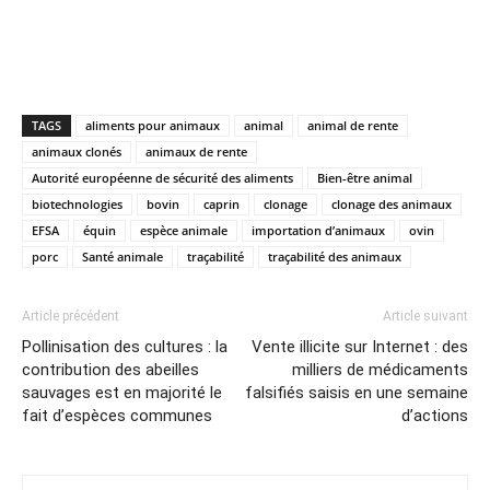
TAGS
aliments pour animaux
animal
animal de rente
animaux clonés
animaux de rente
Autorité européenne de sécurité des aliments
Bien-être animal
biotechnologies
bovin
caprin
clonage
clonage des animaux
EFSA
équin
espèce animale
importation d’animaux
ovin
porc
Santé animale
traçabilité
traçabilité des animaux
Article précédent
Article suivant
Pollinisation des cultures : la
Vente illicite sur Internet : des
contribution des abeilles
milliers de médicaments
sauvages est en majorité le
falsifiés saisis en une semaine
fait d’espèces communes
d’actions