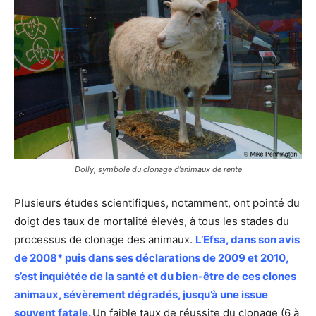
Dolly, symbole du clonage d’animaux de rente
Plusieurs études scientifiques, notamment, ont pointé du
doigt des taux de mortalité élevés, à tous les stades du
processus de clonage des animaux.
L’Efsa, dans son avis
de 2008* puis dans ses déclarations de 2009 et 2010,
s’est inquiétée de la santé et du bien-être de ces clones
animaux, sévèrement dégradés, jusqu’à une issue
souvent fatale.
Un faible taux de réussite du clonage (6 à