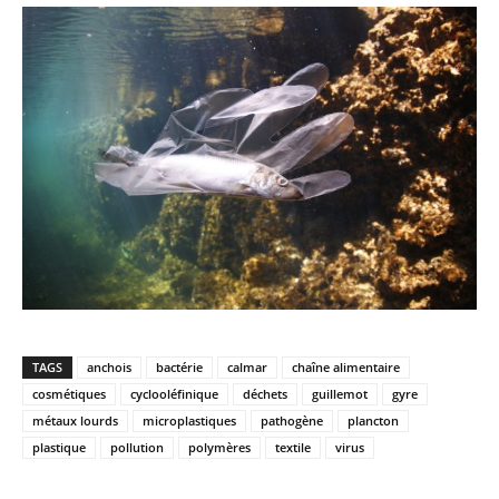
TAGS
anchois
bactérie
calmar
chaîne alimentaire
cosmétiques
cyclooléfinique
déchets
guillemot
gyre
métaux lourds
microplastiques
pathogène
plancton
plastique
pollution
polymères
textile
virus