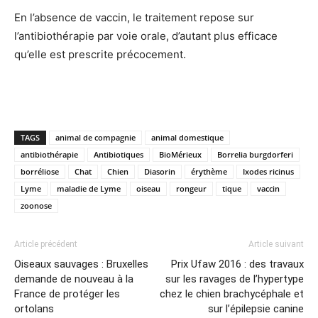
En l’absence de vaccin, le traitement repose sur
l’antibiothérapie par voie orale, d’autant plus efficace
qu’elle est prescrite précocement.
TAGS
animal de compagnie
animal domestique
antibiothérapie
Antibiotiques
BioMérieux
Borrelia burgdorferi
borréliose
Chat
Chien
Diasorin
érythème
Ixodes ricinus
Lyme
maladie de Lyme
oiseau
rongeur
tique
vaccin
zoonose
Article précédent
Article suivant
Oiseaux sauvages : Bruxelles
Prix Ufaw 2016 : des travaux
demande de nouveau à la
sur les ravages de l’hypertype
France de protéger les
chez le chien brachycéphale et
ortolans
sur l’épilepsie canine