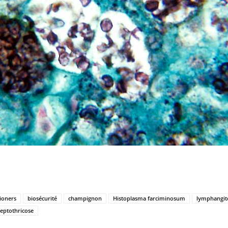
ioners
biosécurité
champignon
Histoplasma farciminosum
lymphangit
reptothricose