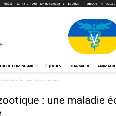
Vidéos
Sanitaire
Animaux de compagnie
Équidés
Pharmacie
Animaux de
UX DE COMPAGNIE
ÉQUIDÉS
PHARMACIE
ANIMAUX 
ladie équine “exotique” sous surveillance
ootique : une maladie é
e