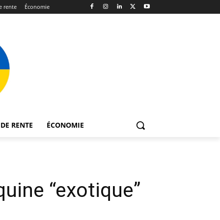
 rente
Économie
DE RENTE
ÉCONOMIE
quine “exotique”