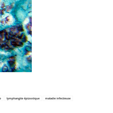
e
lymphangite épizootique
maladie infectieuse