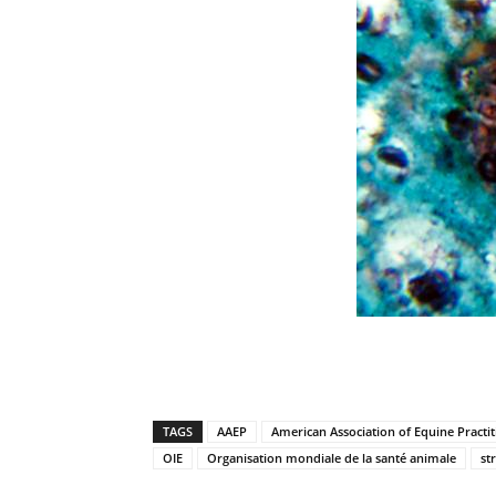
TAGS
AAEP
American Association of Equine Practit
OIE
Organisation mondiale de la santé animale
st