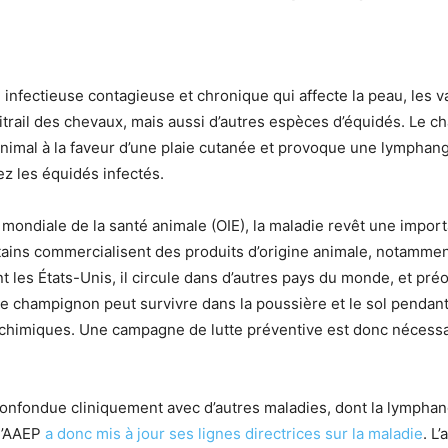
infectieuse contagieuse et chronique qui affecte la peau, les 
itrail des chevaux, mais aussi d’autres espèces d’équidés. Le
’animal à la faveur d’une plaie cutanée et provoque une lymphan
ez les équidés infectés.
 mondiale de la santé animale (OIE), la maladie revêt une impo
tains commercialisent des produits d’origine animale, notammen
es États-Unis, il circule dans d’autres pays du monde, et préocc
r. Le champignon peut survivre dans la poussière et le sol penda
t chimiques. Une campagne de lutte préventive est donc nécessa
confondue cliniquement avec d’autres maladies, dont la lymphang
 l’AAEP
a donc mis à jour ses lignes directrices sur la maladie
. L