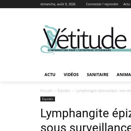
dimanche, août 9, 2026
Connecter / rejoindre
Actu
ACTU
VIDÉOS
SANITAIRE
ANIMA
Accueil
Équidés
Lymphangite épizootique : une ma
Équidés
Lymphangite épiz
sous surveillanc