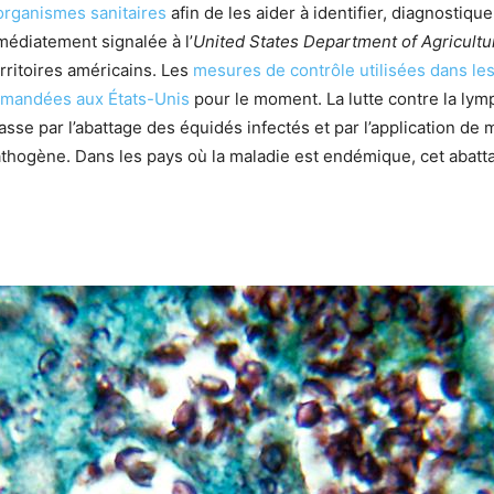
 organismes sanitaires
afin de les aider à identifier, diagnostiqu
médiatement signalée à l’
United States Department of Agricultu
rritoires américains. Les
mesures de contrôle utilisées dans l
ommandées aux États-Unis
pour le moment. La lutte contre la lym
sse par l’abattage des équidés infectés et par l’application de
hogène. Dans les pays où la maladie est endémique, cet abatta